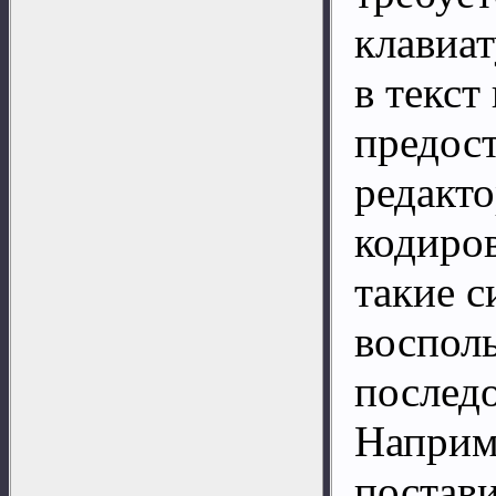
клавиат
в текст
предос
редакто
кодиро
такие с
воспол
послед
Наприм
постав