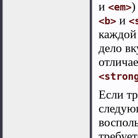
и
)
<em>
и
<b>
<
каждой
дело вк
отличае
<stron
Если тр
следую
восполь
требует