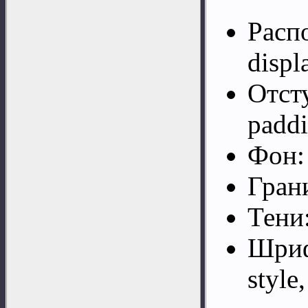
Распо
displ
Отст
padd
Фон:
Грани
Тени:
Шрифт
style