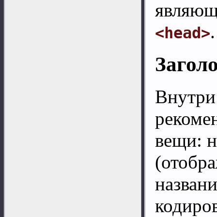
являющ
.
<head>
Загол
Внутри
рекомен
вещи: н
(отобра
названи
кодиров