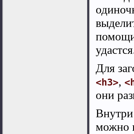
одиноч
выделит
помощи
удастся
Для заг
,
<h3>
<
они раз
Внутри 
можно 