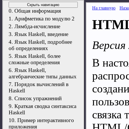
Скрыть навигацию
На главную
Наза
0. Общая информация
1. Арифметика по модулю 2
HTML
2. Лямбда-исчисление
3. Язык Haskell, введение
Версия 
4. Язык Haskell, подробнее
об определениях
5. Язык Haskell, более
В наст
сложные определения
6. Язык Haskell,
распро
алгебраические типы данных
7. Порядок вычислений в
создан
Haskell
пользов
8. Список упражнений
9. Краткая сводка синтаксиса
связка 
Haskell
10. Пример интерактивного
HTML/CS
приложения