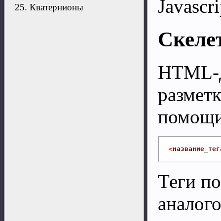
Javascr
25. Кватернионы
Скеле
HTML-д
разметк
помощи
<
название_тег
Теги по
аналого