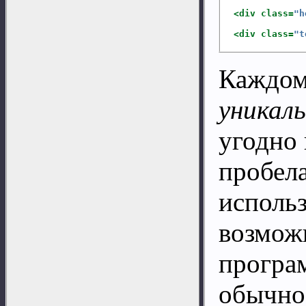
<div
 class=
"h
<div
 class=
"t
Каждом
уникал
угодно 
пробел
исполь
возмож
програ
обычно