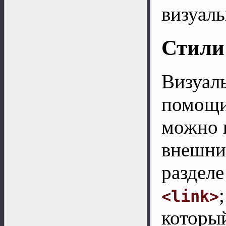
визуал
Стили
Визуал
помощи
можно в
внешни
раздел
<link>
который