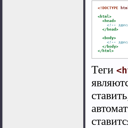
<!DOCTYPE 
htm
<html>
<head>
<!-- здес
</head>
<body>
<!-- здес
</body>
</html>
Теги
<h
являютс
ставить
автома
ставитс