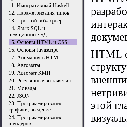
11. Императивный Haskell
разраб
12. Параметризация типов
13. Простой веб-сервер
интера
14. Язык SQL и
докумен
реляционные БД
15. Основы HTML и CSS
16. Основы Javascript
HTML о
17. Анимация в HTML
структу
18. Автоматы
19. Автомат КМП
внешний
20. Регулярные выражения
21. Монады
нетрив
22. JSON
этой гл
23. Программирование
графики, введение
визуал
24. Программирование
шейдеров