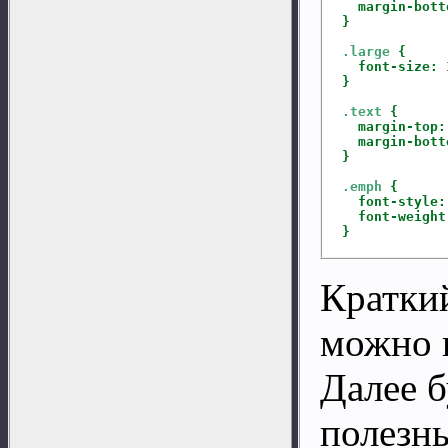
margin-bott
}
.large
{
font-size:
}
.text
{
margin-top:
margin-bott
}
.emph
{
font-style:
font-weight
}
Кратки
можно 
Далее 
полезн