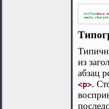
<title>
Вася н
<meta
 charset
Типог
Типичн
из заго
абзац р
. С
<p>
воспри
последо