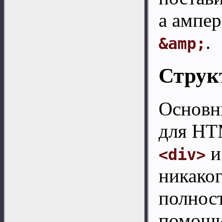
а ампер
.
&amp;
Струк
Основн
для HT
<div>
никако
полнос
помощи