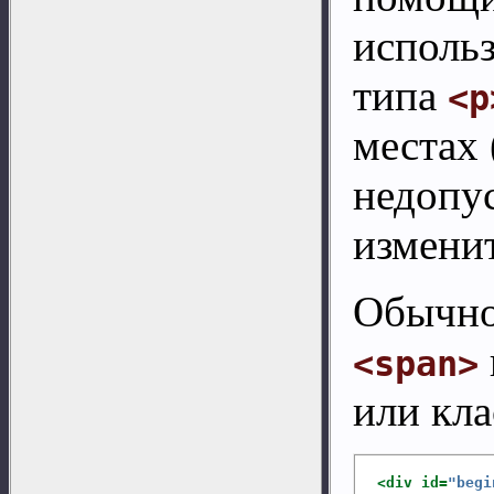
использ
типа
<p
местах 
недопус
измени
Обычно
<span>
или кла
<div
 id=
"begi